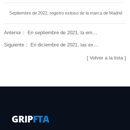
Septiembre de 2022, registro exitoso de la marca de Madrid
Anterior：
En septiembre de 2021, la empresa fue autorizada por Longgong Forklift (Shanghai) Co., Ltd. para producir accesorios para montacargas de la marca Longgong.
Siguiente：
En diciembre de 2021, las exportaciones en 2021 aumentaron un 20% interanual en 2020.
[ Volver a la lista ]
GRIP
FTA